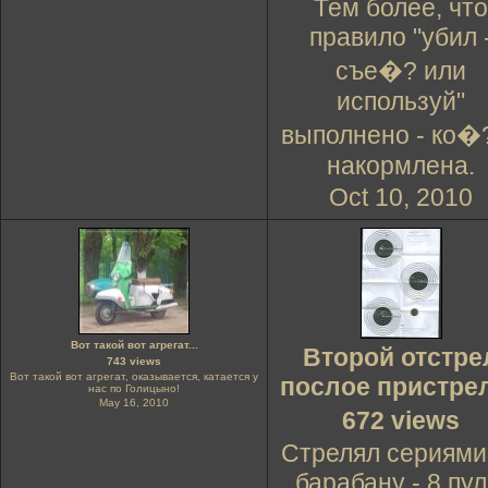
Тем более, что
правило "убил 
съе�? или
используй"
выполнено - ко�
накормлена.
Oct 10, 2010
Вот такой вот агрегат...
Второй отстре
743 views
Вот такой вот агрегат, оказывается, катается у
послое пристре
нас по Голицыно!
May 16, 2010
672 views
Стрелял сериями
барабану - 8 пул