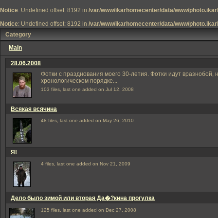
Notice
: Undefined offset: 8192 in
/var/www/ikarhomecenter/data/www/photo.ikar
Notice
: Undefined offset: 8192 in
/var/www/ikarhomecenter/data/www/photo.ikar
Category
Main
28.06.2008
Фотки с празднования моего 30-летия. Фотки идут вразнобой, н
хронологическом порядке...
103 files, last one added on Jul 12, 2008
Всякая всячина
48 files, last one added on May 26, 2010
Я!
4 files, last one added on Nov 21, 2009
Дело было зимой или вторая Да�?кина прогулка
125 files, last one added on Dec 27, 2008