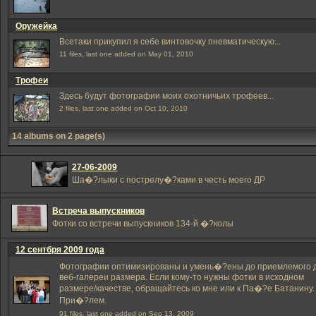
Оружейка
Всетаки прикупил я себе винтовочку пневматическую...
11 files, last one added on May 01, 2010
Трофеи
Здесь будут фотографии моих охотничьих трофеев...
2 files, last one added on Oct 10, 2010
14 albums on 2 page(s)
27-06-2009
Ша�?лыки с пострелу�?ками в честь моего ДР
Встреча выпускников
Фотки со встречи выпускников 134-й �?колы
12 сентбря 2009 года
Фотографии оптимизированы и умень�?ены до приемлемого 
веб-галереи размера. Если кому-то нужны фотки в исходном
размере/качестве, обращайтесь ко мне или к Па�?е Батанину.
При�?лем.
91 files, last one added on Sep 13, 2009