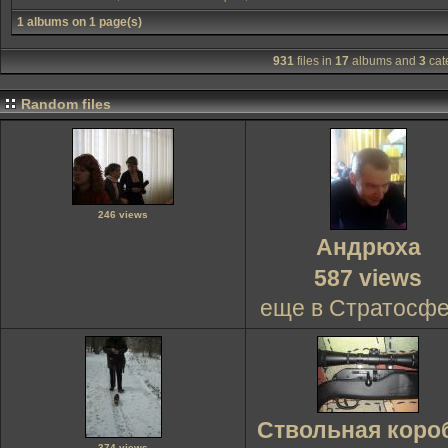
1 albums on 1 page(s)
931
files in
17
albums and
3
cat
Random files
246 views
Андрюха
587 views
еще в Стратосф
Ствольная коро
374 views