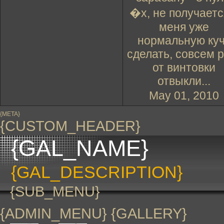
�х, не получаетс
меня уже
нормальную ку
сделать, совсем 
от винтовки
отвыкли...
May 01, 2010
{META}
{CUSTOM_HEADER}
{GAL_NAME}
{GAL_DESCRIPTION}
{SUB_MENU}
{ADMIN_MENU} {GALLERY}