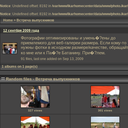
Notice
: Undefined offset: 8192 in
/var/www/ikarhomecenter/data/www/photo.ikar
Notice
: Undefined offset: 8192 in
/var/www/ikarhomecenter/data/www/photo.ikar
Home
>
Встреча выпускников
12 сентбря 2009 года
Фотографии оптимизированы и умень�?ены до
приемлемого для веб-галереи размера. Если кому-то
нужны фотки в исходном размере/качестве, обращай
ко мне или к Па�?е Батанину. При�?лем.
91 files, last one added on Sep 13, 2009
1 albums on 1 page(s)
Random files - Встреча выпускников
327 views
301 views