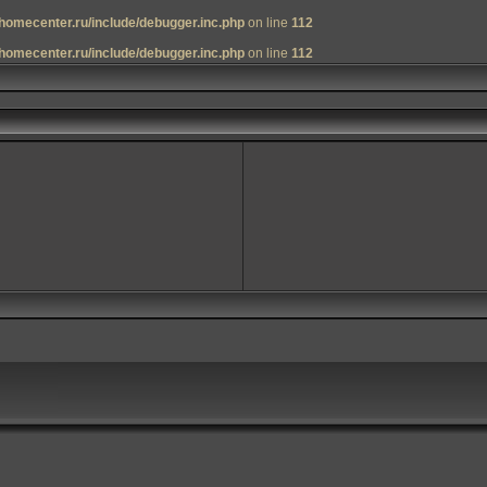
homecenter.ru/include/debugger.inc.php
on line
112
homecenter.ru/include/debugger.inc.php
on line
112