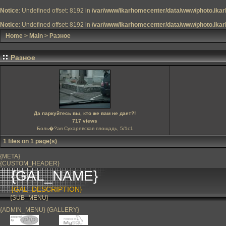
Notice
: Undefined offset: 8192 in
/var/www/ikarhomecenter/data/www/photo.ikar
Notice
: Undefined offset: 8192 in
/var/www/ikarhomecenter/data/www/photo.ikar
Home
>
Main
>
Разное
Разное
Да паркуйтесь вы, кто же вам не дает?!
717 views
Боль�?ая Сухаревская площадь, 5/1с1
1 files on 1 page(s)
{META}
{CUSTOM_HEADER}
{GAL_NAME}
{GAL_DESCRIPTION}
{SUB_MENU}
{ADMIN_MENU} {GALLERY}