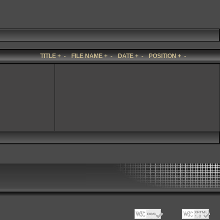
TITLE
+
-
FILE NAME
+
-
DATE
+
-
POSITION
+
-