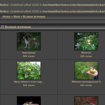
Notice
: Undefined offset: 8192 in
/var/www/ikarhomecenter/data/www/photo.ikar
Notice
: Undefined offset: 8192 in
/var/www/ikarhomecenter/data/www/photo.ikar
Home
>
Main
>
Всякая всячина
Всякая всячина
Красавица!
Яблочки
506 views
249 views
Мало яблок в этом году...
Яблочко (молодильное?)
524 views
441 views