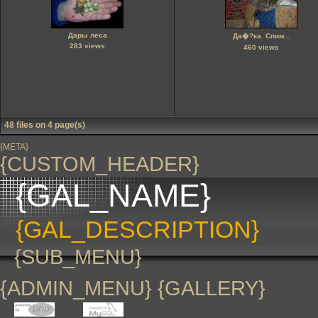
Дары леса
Да�?ка. Спим...
283 views
460 views
48 files on 4 page(s)
{META}
{CUSTOM_HEADER}
{GAL_NAME}
{GAL_DESCRIPTION}
{SUB_MENU}
{ADMIN_MENU} {GALLERY}