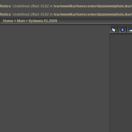
Notice
: Undefined offset: 8192 in
/var/www/ikarhomecenter/data/www/photo.ikar
Notice
: Undefined offset: 8192 in
/var/www/ikarhomecenter/data/www/photo.ikar
Home
>
Main
>
Кубинка 01.2009