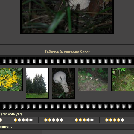
Табачок (медвежья баня)
e
(No vote yet)
omment