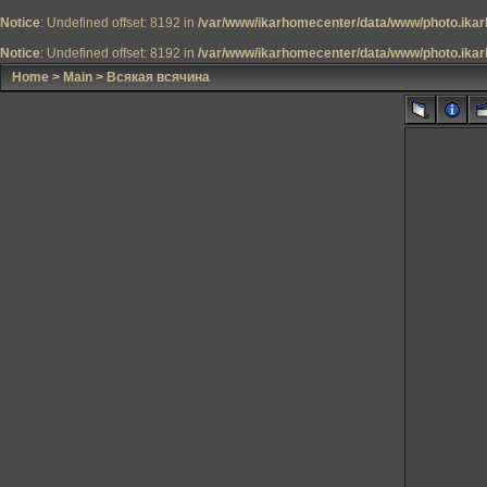
Notice
: Undefined offset: 8192 in
/var/www/ikarhomecenter/data/www/photo.ikar
Notice
: Undefined offset: 8192 in
/var/www/ikarhomecenter/data/www/photo.ikar
Home
>
Main
>
Всякая всячина