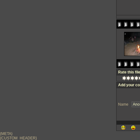
Rate this fil
Add your c
Name
{META}
{CUSTOM_HEADER}