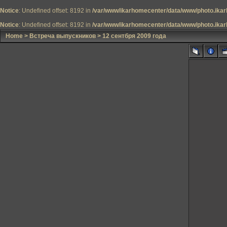
Notice
: Undefined offset: 8192 in
/var/www/ikarhomecenter/data/www/photo.ikar
Notice
: Undefined offset: 8192 in
/var/www/ikarhomecenter/data/www/photo.ikar
Home
>
Встреча выпускников
>
12 сентбря 2009 года