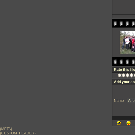
Rate this fil
Add your c
Name
{META}
{CUSTOM_HEADER}