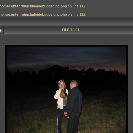
homecenter.ru/include/debugger.inc.php
on line
112
homecenter.ru/include/debugger.inc.php
on line
112
FILE 72/91