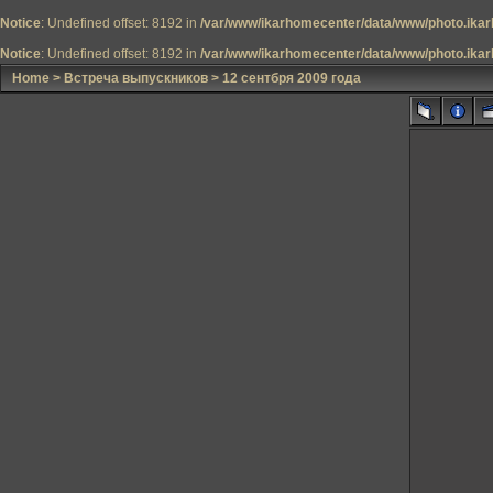
Notice
: Undefined offset: 8192 in
/var/www/ikarhomecenter/data/www/photo.ikar
Notice
: Undefined offset: 8192 in
/var/www/ikarhomecenter/data/www/photo.ikar
Home
>
Встреча выпускников
>
12 сентбря 2009 года