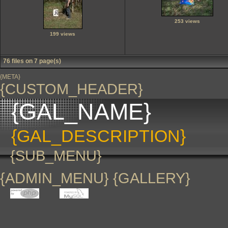
253 views
199 views
76 files on 7 page(s)
{META}
{CUSTOM_HEADER}
{GAL_NAME}
{GAL_DESCRIPTION}
{SUB_MENU}
{ADMIN_MENU} {GALLERY}