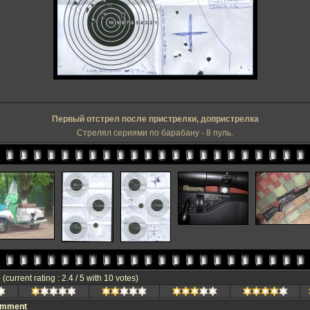
Первый отстрел после пристрелки, допристрелка
Стрелял сериями по барабану - 8 пуль.
e
(current rating : 2.4 / 5 with 10 votes)
omment