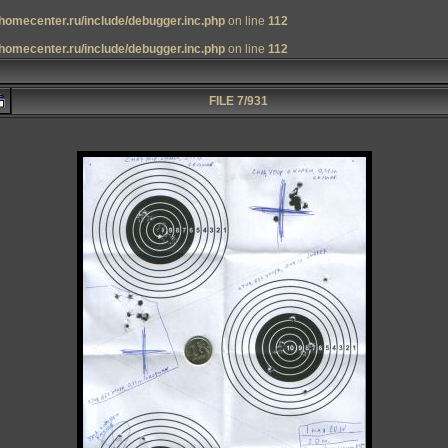
homecenter.ru/include/debugger.inc.php
on line
112
homecenter.ru/include/debugger.inc.php
on line
112
FILE 7/931