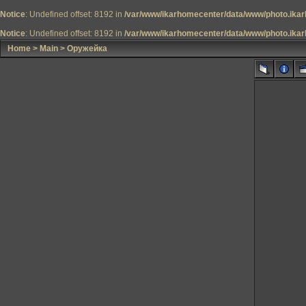
Notice
: Undefined offset: 8192 in
/var/www/ikarhomecenter/data/www/photo.ikar
Notice
: Undefined offset: 8192 in
/var/www/ikarhomecenter/data/www/photo.ikar
Home
>
Main
>
Оружейка