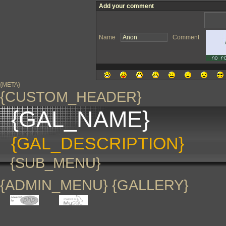
Add your comment
Name
Comment
{META}
{CUSTOM_HEADER}
{GAL_NAME}
{GAL_DESCRIPTION}
{SUB_MENU}
{ADMIN_MENU} {GALLERY}