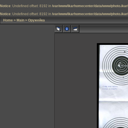
Notice
: Undefined offset: 8192 in
/var/www/ikarhomecenter/data/www/photo.ikar
Notice
: Undefined offset: 8192 in
/var/www/ikarhomecenter/data/www/photo.ikar
Home
>
Main
>
Оружейка