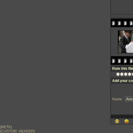
Rate this fil
Add your c
Name
{META}
{CUSTOM_HEADER}