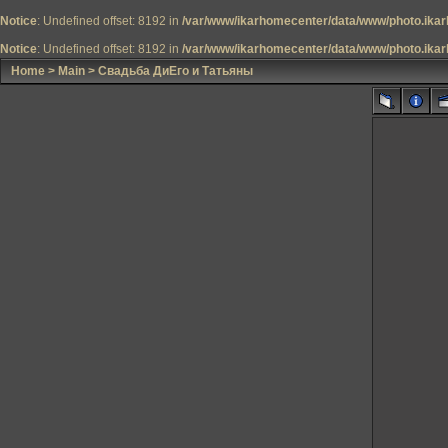
Notice
: Undefined offset: 8192 in
/var/www/ikarhomecenter/data/www/photo.ikar
Notice
: Undefined offset: 8192 in
/var/www/ikarhomecenter/data/www/photo.ikar
Home
>
Main
>
Свадьба ДиЕго и Татьяны