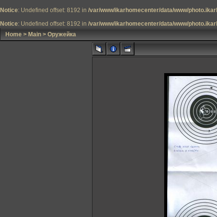
Notice
: Undefined offset: 8192 in
/var/www/ikarhomecenter/data/www/photo.ikar
Notice
: Undefined offset: 8192 in
/var/www/ikarhomecenter/data/www/photo.ikar
Home
>
Main
>
Оружейка