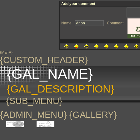
Add your comment
Name
Comment
{META}
{CUSTOM_HEADER}
{GAL_NAME}
{GAL_DESCRIPTION}
{SUB_MENU}
{ADMIN_MENU} {GALLERY}