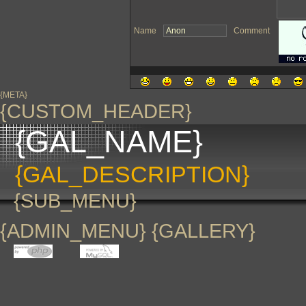
Name
Comment
{META}
{CUSTOM_HEADER}
{GAL_NAME}
{GAL_DESCRIPTION}
{SUB_MENU}
{ADMIN_MENU} {GALLERY}