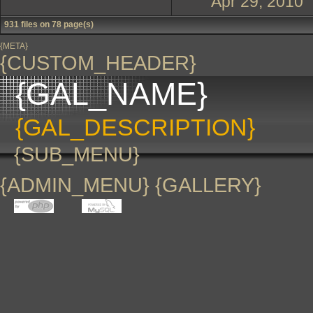
Apr 29, 2010
931 files on 78 page(s)
{META}
{CUSTOM_HEADER}
{GAL_NAME}
{GAL_DESCRIPTION}
{SUB_MENU}
{ADMIN_MENU} {GALLERY}