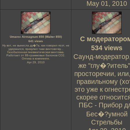
May 01, 2010
Umarex Airmagnum 850 (Walter 850)
С модератором
641 views
Ну вот, не вынесла ду�?а, как говорил поэт, не
534 views
удержался, прикупил таки винтовочку...
Газобалонная пневматическая винтовка.
Саунд-модератор,
Работает от 88-граммовых балонов СО2.
Оптика в комплекте.
Apr 29, 2010
же "глу�?итель"
просторечии, или,
правильному (хо
это уже к огнестр
скорее относится
ПБС - Прибор д
Бес�?умной
Стрельбы