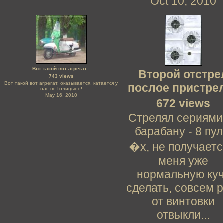
Oct 10, 2010
Вот такой вот агрегат...
Второй отстре
743 views
Вот такой вот агрегат, оказывается, катается у
послое пристре
нас по Голицыно!
May 16, 2010
672 views
Стрелял сериями
барабану - 8 пул
�х, не получаетс
меня уже
нормальную ку
сделать, совсем 
от винтовки
отвыкли...