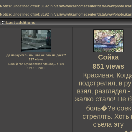
Notice
: Undefined offset: 8192 in
/var/www/ikarhomecenter/data/www/photo.ikar
Notice
: Undefined offset: 8192 in
/var/www/ikarhomecenter/data/www/photo.ikar
Last additions
Да паркуйтесь вы, кто же вам не дает?!
Сойка
717 views
Боль�?ая Сухаревская площадь, 5/1с1
851 views
Oct 18, 2012
Красивая. Когд
подстрелил, в ру
взял, разглядел -
жалко стало! Не б
боль�?е соек
стрелять. Хоть 
съела эту